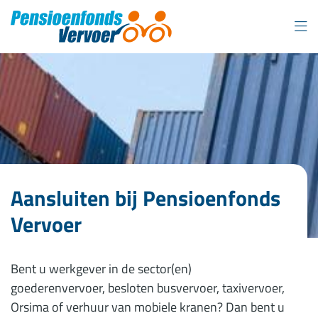
Overslaan
en
naar
inhoud
gaan
Aansluiten bij Pensioenfonds
Vervoer
Bent u werkgever in de sector(en)
goederenvervoer, besloten busvervoer, taxivervoer,
Orsima of verhuur van mobiele kranen? Dan bent u