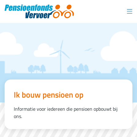
Overslaan
en
naar
inhoud
gaan
Ik bouw pensioen op
Informatie voor iedereen die pensioen opbouwt bij
ons.