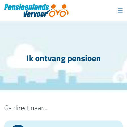
Overslaan
en
naar
inhoud
gaan
Ik ontvang pensioen
Ga direct naar...