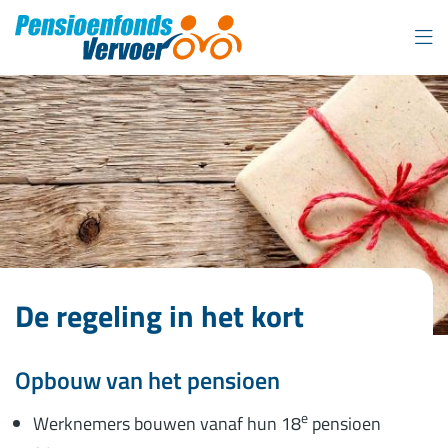
Overslaan
en
naar
inhoud
gaan
De regeling in het kort
Opbouw van het pensioen
e
Werknemers bouwen vanaf hun 18
pensioen