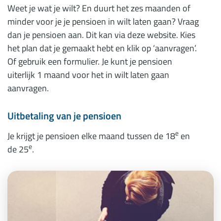
Weet je wat je wilt? En duurt het zes maanden of
minder voor je je pensioen in wilt laten gaan? Vraag
dan je pensioen aan. Dit kan via deze website. Kies
het plan dat je gemaakt hebt en klik op ‘aanvragen’.
Of gebruik een formulier. Je kunt je pensioen
uiterlijk 1 maand voor het in wilt laten gaan
aanvragen.
Uitbetaling van je pensioen
e
Je krijgt je pensioen elke maand tussen de 18
en
e
de 25
.